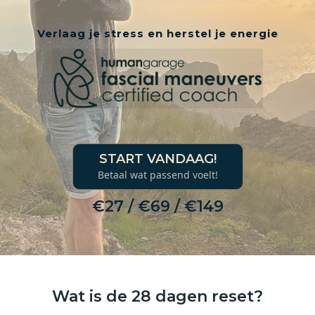
Verlaag je stress en herstel je energie
START VANDAAG!
Betaal wat passend voelt!
€27 / €69 / €149
Wat is de 28 dagen reset?