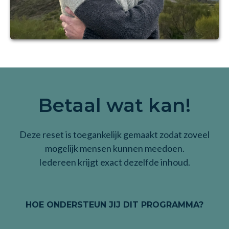
Betaal wat kan!
Deze reset is toegankelijk gemaakt zodat zoveel
mogelijk mensen kunnen meedoen.
Iedereen krijgt exact dezelfde inhoud.
HOE ONDERSTEUN JIJ DIT PROGRAMMA?